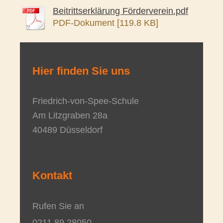
Beitrittserklärung Förderverein.pdf
PDF-Dokument [119.8 KB]
Hier finden Sie uns
Friedrich-von-Spee-Schule
Am Litzgraben
28a
40489
Düsseldorf
Kontakt
Rufen Sie an
0211 89 28050