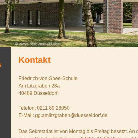
Kontakt
s
Friedrich-von-Spee-Schule
Am Litzgraben
28a
40489
Düsseldorf
Telefon: 0211 89 28050
E-Mail: gg.amlitzgraben@duesseldorf.de
Das Sekretariat ist von Montag bis Freitag besetzt. An